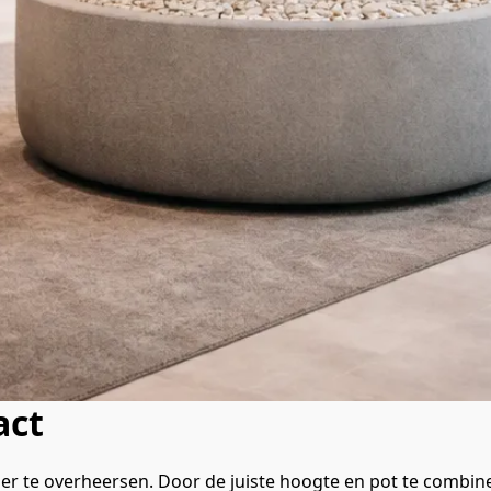
act
r te overheersen. Door de juiste hoogte en pot te combiner