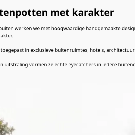
itenpotten met karakter
r buiten werken we met hoogwaardige handgemaakte design
akter.
egepast in exclusieve buitenruimtes, hotels, architectuurp
n uitstraling vormen ze echte eyecatchers in iedere buite