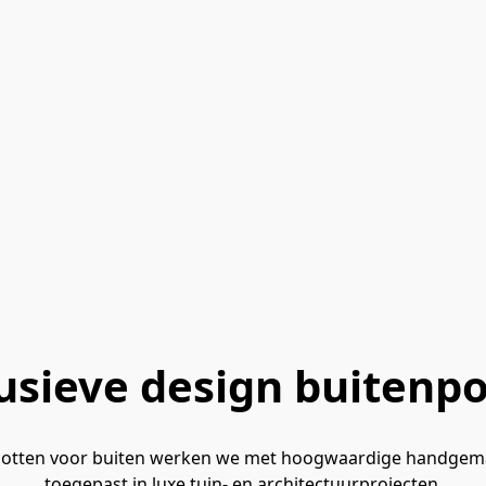
usieve design buitenp
mpotten voor buiten werken we met hoogwaardige handgema
toegepast in luxe tuin- en architectuurprojecten.